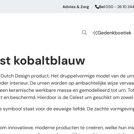
Advies & Zorg
Bel
030 - 26 10 24
Gedenkboetiek
st kobaltblauw
 Dutch Design product. Het druppelvormige model van de urn 
er interieur. De urnen worden op ambachtelijke wijze vervaar
een keramische werkbare massa en gemodelleerd tot urn. Tot
 en beschermd. Hierdoor is de Celest urn geschikt om zowel b
ke symbool staat voor de eeuwige liefde. De zachte vormgeving
om innovatieve, moderne producten te creëren, welke hun insp