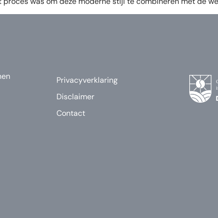
dit proces was om deze moderne stijl te combineren met de 
nen
Privacyverklaring
Disclaimer
Contact