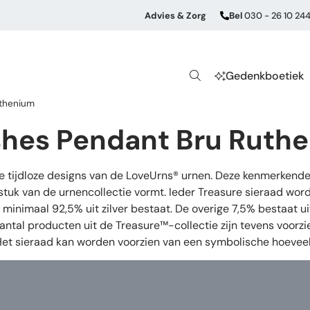
Advies & Zorg
Bel
030 - 26 10 24
Gedenkboetiek
uthenium
shes Pendant Bru Ruth
de tijdloze designs van de LoveUrns® urnen. Deze kenmerkende
stuk van de urnencollectie vormt. Ieder Treasure sieraad wor
oor minimaal 92,5% uit zilver bestaat. De overige 7,5% bestaat
aantal producten uit de Treasure™-collectie zijn tevens voorz
 Het sieraad kan worden voorzien van een symbolische hoeveel