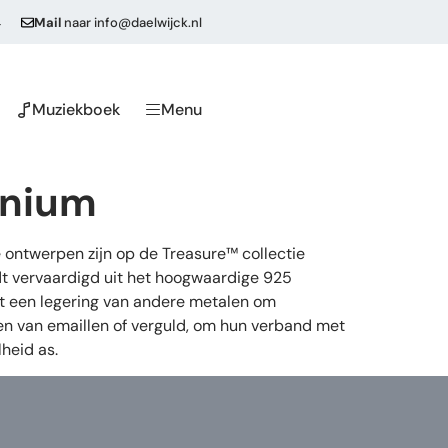
4
Mail
naar
info@daelwijck.nl
Muziekboek
Menu
enium
 ontwerpen zijn op de Treasure™ collectie
dt vervaardigd uit het hoogwaardige 925
 uit een legering van andere metalen om
ien van emaillen of verguld, om hun verband met
heid as.