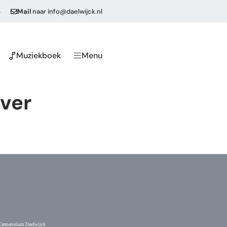
4
Mail
naar
info@daelwijck.nl
Muziekboek
Menu
lver