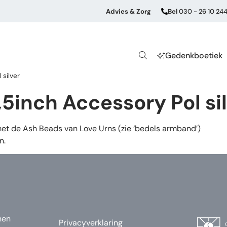
Advies & Zorg
Bel
030 - 26 10 24
Gedenkboetiek
silver
5inch Accessory Pol si
met de Ash Beads van Love Urns (zie ‘bedels armband’)
n.
nen
Privacyverklaring