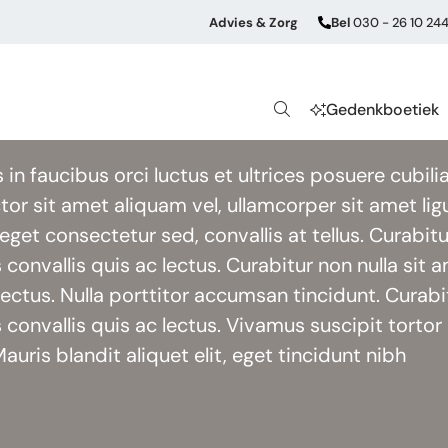
Advies & Zorg
Bel
030 - 26 10 24
or uitvaartondernemer
Gedenkboetiek
n faucibus orci luctus et ultrices posuere cubili
or sit amet aliquam vel, ullamcorper sit amet ligu
get consectetur sed, convallis at tellus. Curabitu
 convallis quis ac lectus. Curabitur non nulla sit 
lectus. Nulla porttitor accumsan tincidunt. Curabi
 convallis quis ac lectus. Vivamus suscipit tortor
Mauris blandit aliquet elit, eget tincidunt nibh