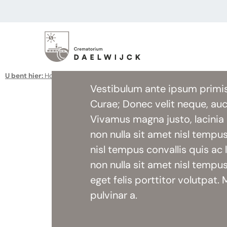
Informatie vo
U bent hier:
Home
>
Informatie voor uitvaartondernemers
Vestibulum ante ipsum primis i
Curae; Donec velit neque, auct
Vivamus magna justo, lacinia e
non nulla sit amet nisl tempus
nisl tempus convallis quis ac 
non nulla sit amet nisl tempus
eget felis porttitor volutpat. 
pulvinar a.