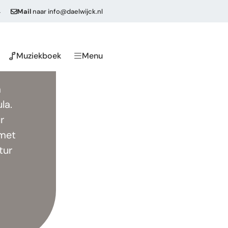
4
Mail
naar
info@daelwijck.nl
s
Muziekboek
Menu
a
la.
r
amet
tur