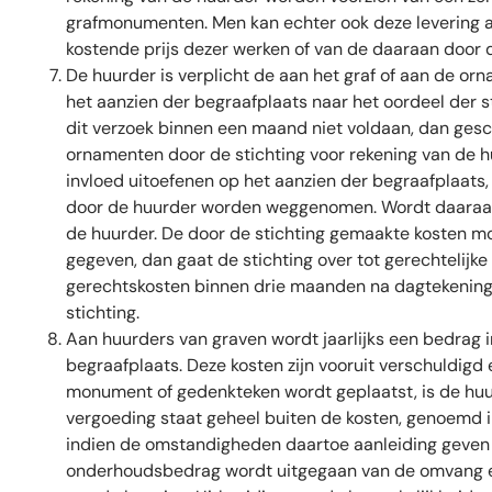
grafmonumenten. Men kan echter ook deze levering 
kostende prijs dezer werken of van de daaraan door d
De huurder is verplicht de aan het graf of aan de orna
het aanzien der begraafplaats naar het oordeel der sti
dit verzoek binnen een maand niet voldaan, dan gesc
ornamenten door de stichting voor rekening van de h
invloed uitoefenen op het aanzien der begraafplaats, 
door de huurder worden weggenomen. Wordt daaraan b
de huurder. De door de stichting gemaakte kosten m
gegeven, dan gaat de stichting over tot gerechteli
gerechtskosten binnen drie maanden na dagtekening d
stichting.
Aan huurders van graven wordt jaarlijks een bedrag 
begraafplaats. Deze kosten zijn vooruit verschuldigd
monument of gedenkteken wordt geplaatst, is de huu
vergoeding staat geheel buiten de kosten, genoemd in 
indien de omstandigheden daartoe aanleiding geven en
onderhoudsbedrag wordt uitgegaan van de omvang e