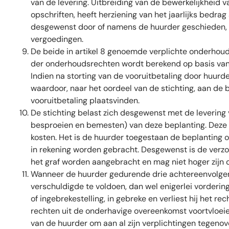
van de levering. Uitbreiding van de bewerkelijkheid
opschriften, heeft herziening van het jaarlijks be
desgewenst door of namens de huurder geschieden, do
vergoedingen.
De beide in artikel 8 genoemde verplichte onderhoud
der onderhoudsrechten wordt berekend op basis van h
Indien na storting van de vooruitbetaling door huur
waardoor, naar het oordeel van de stichting, aan de 
vooruitbetaling plaatsvinden.
De stichting belast zich desgewenst met de levering 
besproeien en bemesten) van deze beplanting. Deze k
kosten. Het is de huurder toegestaan de beplanting op
in rekening worden gebracht. Desgewenst is de verzo
het graf worden aangebracht en mag niet hoger zijn 
Wanneer de huurder gedurende drie achtereenvolgende 
verschuldigde te voldoen, dan wel enigerlei vorderin
of ingebrekestelling, in gebreke en verliest hij het re
rechten uit de onderhavige overeenkomst voortvloei
van de huurder om aan al zijn verplichtingen tegenove