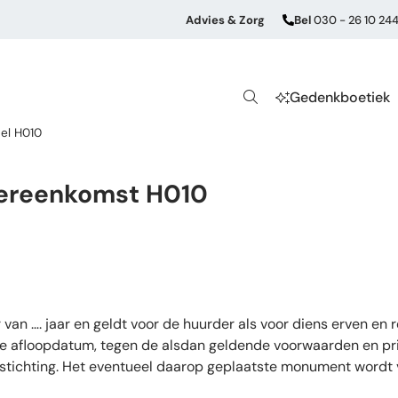
Advies & Zorg
Bel
030 - 26 10 24
Gedenkboetiek
el H010
ereenkomst H010
n …. jaar en geldt voor de huurder als voor diens erven en r
de afloopdatum, tegen de alsdan geldende voorwaarden en prij
 stichting. Het eventueel daarop geplaatste monument wordt v