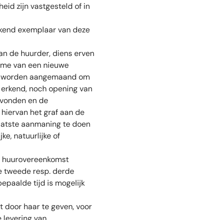
id zijn vastgesteld of in
tekend exemplaar van deze
an de huurder, diens erven
name van een nieuwe
ief worden aangemaand om
 erkend, noch opening van
evonden en de
 hiervan het graf aan de
 laatste aanmaning te doen
e, natuurlijke of
de huurovereenkomst
de tweede resp. derde
epaalde tijd is mogelijk
t door haar te geven, voor
 levering van