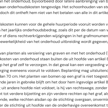
 van het onderhoud, bijvoorbeeld door latere aanbrenging van
drag aan onderhoudskosten tengevolge. Het schoonhouden van 
ch dit ontheft hem niet van het betalen van alle in dit arti
skosten kunnen voor de gehele huurperiode vooruit worden v
et jaarlijks onderhoudsbedrag, zoals dit per de datum van vo
der of diens rechtverkrijgenden wijzigingen in het grafmonum
bewerkelijkheid van het onderhoud uitbreiding wordt gegeven,
van planten als versiering van graven en met het onderhoud (
osten van onderhoud staan buiten de uit hoofde van artikel 8
 het graf zelf te verzorgen. In dat geval kan een vergoeding 
rging eveneens vooruit te voldoen. Beplanting mag uitsluiten
dan 70 cm. Het planten van bomen op een graf is niet toegest
jaren in gebreke blijft om het door hem ingevolge artikel 8, 
g uit andere hoofde niet voldoet, is hij van rechtswege, zon
cht tot verdere bijzetting en zijn verdere rechten op het graf, 
ende, welke rechten alsdan op de stichting overgaan, onver
r de stichting uit hoofde van de onderhavige overeenkomst te 