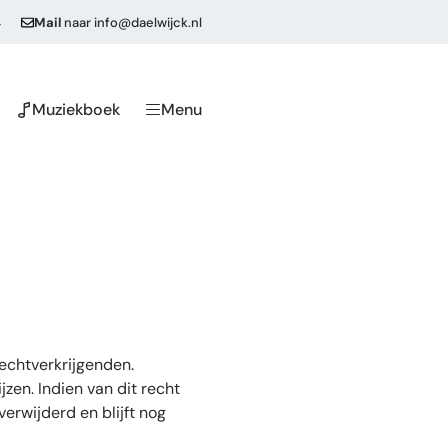
4
Mail
naar
info@daelwijck.nl
Muziekboek
Menu
echtverkrijgenden.
zen. Indien van dit recht
erwijderd en blijft nog