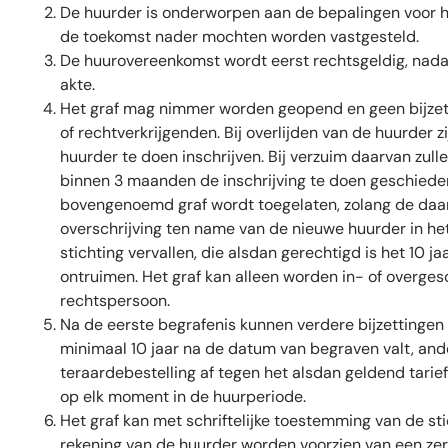
De huurder is onderworpen aan de bepalingen voor het
de toekomst nader mochten worden vastgesteld.
De huurovereenkomst wordt eerst rechtsgeldig, nadat
akte.
Het graf mag nimmer worden geopend en geen bijzett
of rechtverkrijgenden. Bij overlijden van de huurder
huurder te doen inschrijven. Bij verzuim daarvan z
binnen 3 maanden de inschrijving te doen geschieden
bovengenoemd graf wordt toegelaten, zolang de daart
overschrijving ten name van de nieuwe huurder in het
stichting vervallen, die alsdan gerechtigd is het 10 j
ontruimen. Het graf kan alleen worden in- of overgesc
rechtspersoon.
Na de eerste begrafenis kunnen verdere bijzettinge
minimaal 10 jaar na de datum van begraven valt, and
teraardebestelling af tegen het alsdan geldend tarief
op elk moment in de huurperiode.
Het graf kan met schriftelijke toestemming van de s
rekening van de huurder worden voorzien van een zer