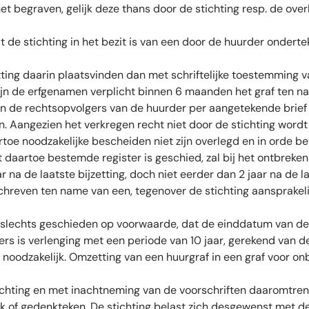
 begraven, gelijk deze thans door de stichting resp. de overhe
 de stichting in het bezit is van een door de huurder onder
ing daarin plaatsvinden dan met schriftelijke toestemming v
 zijn de erfgenamen verplicht binnen 6 maanden het graf ten 
ullen de rechtsopvolgers van de huurder per aangetekende br
. Aangezien het verkregen recht niet door de stichting wordt
oe noodzakelijke bescheiden niet zijn overlegd en in orde b
 daartoe bestemde register is geschied, zal bij het ontbreken
aar na de laatste bijzetting, doch niet eerder dan 2 jaar na de
hreven ten name van een, tegenover de stichting aansprakelijk
n slechts geschieden op voorwaarde, dat de einddatum van 
ers is verlenging met een periode van 10 jaar, gerekend van 
 noodzakelijk. Omzetting van een huurgraf in een graf voor onb
tichting en met inachtneming van de voorschriften daaromtren
k of gedenkteken. De stichting belast zich desgewenst met de