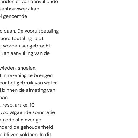
 banden of van aanvullende
steenhouwwerk kan
kel genoemde
oldaan. De vooruitbetaling
oruitbetaling luidt.
ent worden aangebracht,
 kan aanvulling van de
wieden, snoeien,
 in rekening te brengen
voor het gebruik van water
d binnen de afmeting van
aan.
resp. artikel 10
der voorafgaande sommatie
alsmede alle overige
minderd de gehoudenheid
blijven voldoen. In dit