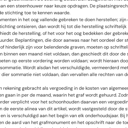
aan een steenhouwer naar keuze opdragen. De plaatsingsrec
e stichting toe te kennen waarde.
menten in het oog vallende gebreken te doen herstellen; zijn d
chting ontsieren, dan wordt hij tot die herstelling schriftelij
hiedt de herstelling, of het voor het oog bedekken der gebre
uurder. Beplantingen, die door aanwas naar het oordeel der s
of hinderlijk zijn voor belendende graven, moeten op schrifteli
innen een maand niet voldaan, dan geschiedt dit door de st
oeten op eerste vordering worden voldaan; wordt hieraan doo
jke sommatie. Wordt alsdan het verschuldigde, vermeerderd m
ier sommatie niet voldaan, dan vervallen alle rechten van 
in rekening gebracht als vergoeding in de kosten van algeme
 en gaan in per de maand, waarin het graf wordt gehuurd. Zod
rder verplicht voor het schoonhouden daarvan een vergoedin
de eerste alinea van dit artikel, wordt vastgesteld door de st
 is verschuldigd aan het begin van elk onderhoudsjaar. Bij h
n de aard van het grafmonument en het opschrift naar de t